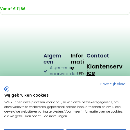
Vanaf
€
11,86
Algem
Infor
Contact
Een
Mati
Klantenserv
E
Algemene
ice
voorwaarden
LED
Verlichting
Verzenden
Privacybeleid
en
LED
Retourneren
Types
Wij gebruiken cookies
Privacybeleid
Verbruik
We kunnen deze plaatsen voor analyse van onze bezoekersgegevens, om
onze website te verbeteren, gepersonaliseerde inhoud te tonen en om u een
Betalingsmogelijkheden
Kleurtemperatuur
geweldige website-ervaring te bieden. Voor meer informatie over de cookies
die we gebruiken opent u de instellingen.
Transformatoren
Fittingen