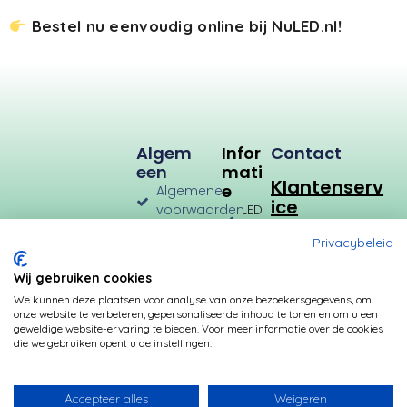
Bestel nu eenvoudig online bij NuLED.nl!
Algem
Infor
Contact
Een
Mati
Klantenserv
E
Algemene
ice
voorwaarden
LED
Verlichting
Verzenden
Privacybeleid
en
LED
Retourneren
Types
Wij gebruiken cookies
Privacybeleid
Verbruik
We kunnen deze plaatsen voor analyse van onze bezoekersgegevens, om
onze website te verbeteren, gepersonaliseerde inhoud te tonen en om u een
Betalingsmogelijkheden
Kleurtemperatuur
geweldige website-ervaring te bieden. Voor meer informatie over de cookies
die we gebruiken opent u de instellingen.
Transformatoren
Fittingen
Accepteer alles
Weigeren