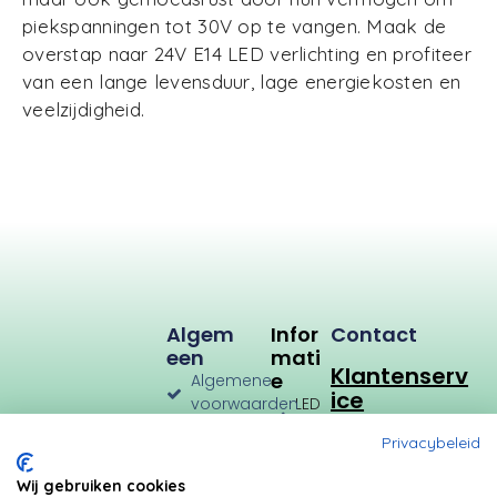
piekspanningen tot 30V op te vangen. Maak de
overstap naar 24V E14 LED verlichting en profiteer
van een lange levensduur, lage energiekosten en
veelzijdigheid.
Algem
Infor
Contact
Een
Mati
Klantenserv
E
Algemene
ice
voorwaarden
LED
Verlichting
Verzenden
Privacybeleid
en
LED
Retourneren
Types
Wij gebruiken cookies