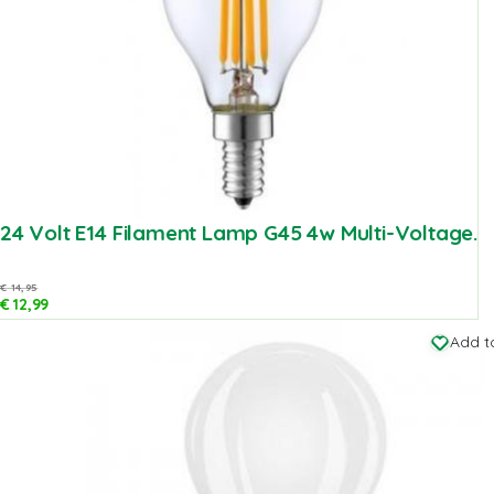
24 Volt E14 Filament Lamp G45 4w Multi-Voltage.
€
14,95
€
12,99
Add to