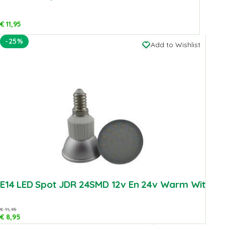
€
11,95
-25%
Add to Wishlist
E14 LED Spot JDR 24SMD 12v En 24v Warm Wit
€
11,95
€
8,95