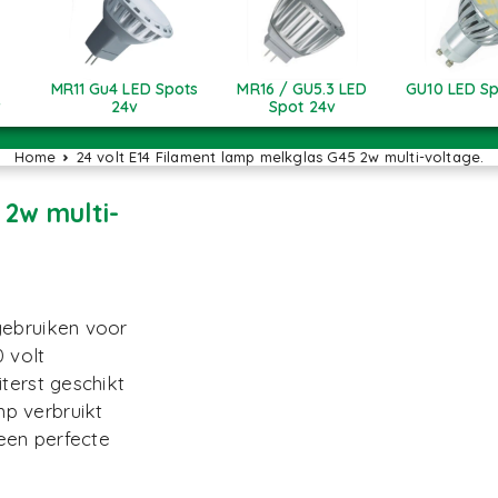
MR11 Gu4 LED Spots
MR16 / GU5.3 LED
GU10 LED Sp
v
24v
Spot 24v
Home
24 volt E14 Filament lamp melkglas G45 2w multi-voltage.
 2w multi-
gebruiken voor
0 volt
terst geschikt
p verbruikt
 een perfecte