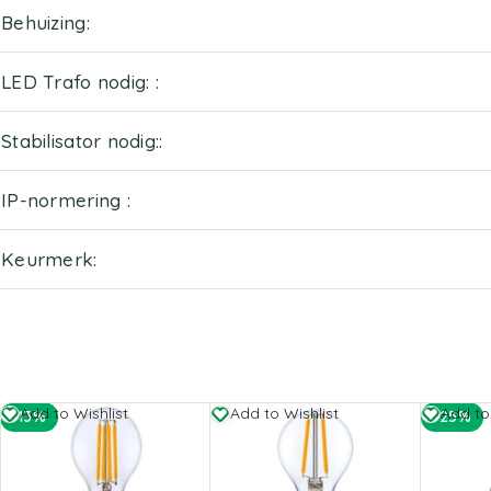
Behuizing
LED Trafo nodig:
Stabilisator nodig:
IP-normering
Keurmerk
Add to Wishlist
Add to Wishlist
Add to
-13%
-25%