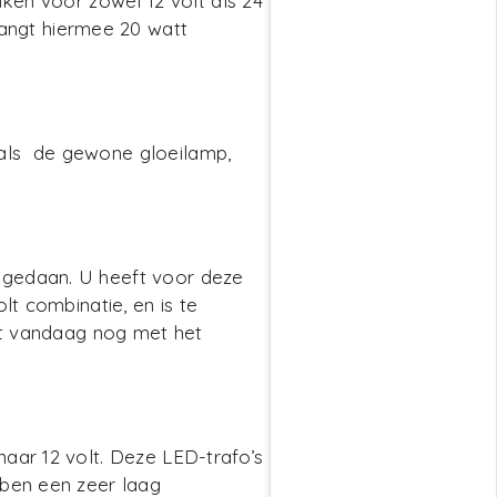
iken voor zowel 12 volt als 24
vangt hiermee 20 watt
 als de gewone gloeilamp,
 gedaan. U heeft voor deze
t combinatie, en is te
art vandaag nog met het
aar 12 volt. Deze LED-trafo’s
bben een zeer laag