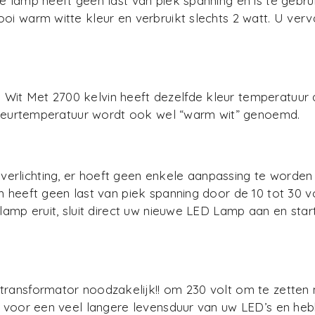
e lamp heeft geen last van piek spanning en is te gebru
oi warm witte kleur en verbruikt slechts 2 watt. U ver
Wit Met 2700 kelvin heeft dezelfde kleur temperatuur
e kleurtemperatuur wordt ook wel “warm wit” genoemd.
erlichting, er hoeft geen enkele aanpassing te worden
heeft geen last van piek spanning door de 10 tot 30 vol
 lamp eruit, sluit direct uw nieuwe LED Lamp aan en st
ransformator noodzakelijk!! om 230 volt om te zetten n
en voor een veel langere levensduur van uw LED’s en he