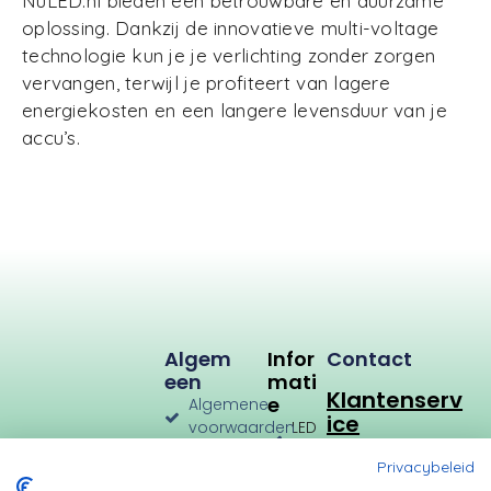
NuLED.nl bieden een betrouwbare en duurzame
oplossing. Dankzij de innovatieve multi-voltage
technologie kun je je verlichting zonder zorgen
vervangen, terwijl je profiteert van lagere
energiekosten en een langere levensduur van je
accu’s.
Algem
Infor
Contact
Een
Mati
Klantenserv
E
Algemene
ice
voorwaarden
LED
Verlichting
Verzenden
Privacybeleid
en
LED