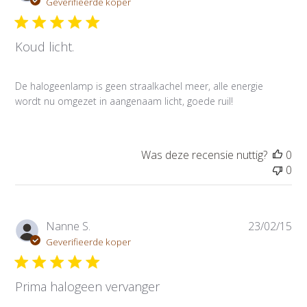
u
Geverifieerde koper
b
l
Koud licht.
i
c
a
De halogeenlamp is geen straalkachel meer, alle energie
t
wordt nu omgezet in aangenaam licht, goede ruil!
i
e
d
a
Was deze recensie nuttig?
0
t
0
u
m
P
Nanne S.
23/02/15
u
Geverifieerde koper
b
l
Prima halogeen vervanger
i
c