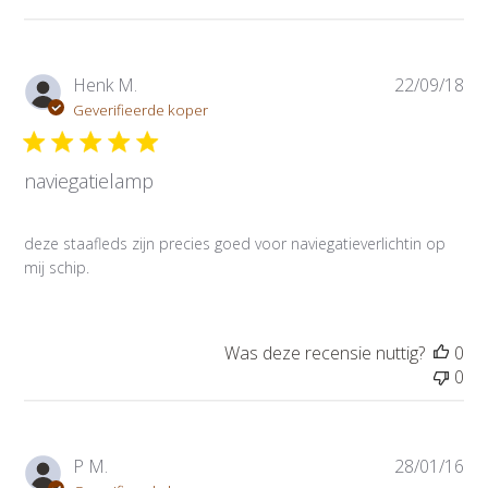
P
Henk M.
22/09/18
u
Geverifieerde koper
b
l
naviegatielamp
i
c
a
deze staafleds zijn precies goed voor naviegatieverlichtin op
t
mij schip.
i
e
d
a
Was deze recensie nuttig?
0
t
0
u
m
P
P M.
28/01/16