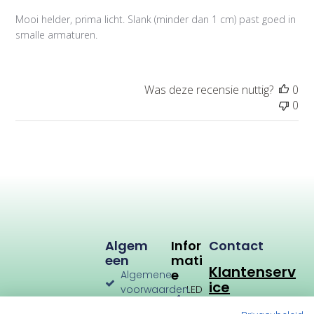
a
Mooi helder, prima licht. Slank (minder dan 1 cm) past goed in
t
smalle armaturen.
i
e
d
a
Was deze recensie nuttig?
0
t
0
u
m
Algem
Infor
Contact
Een
Mati
Klantenserv
E
Algemene
ice
voorwaarden
LED
Verlichting
Verzenden