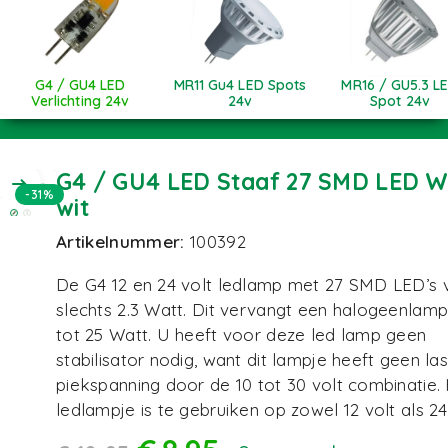
G4 / GU4 LED
MR11 Gu4 LED Spots
MR16 / GU5.3 L
Verlichting 24v
24v
Spot 24v
G4 / GU4 LED Staaf 27 SMD LED 
-31%
wit
Artikelnummer:
100392
De G4 12 en 24 volt ledlamp met 27 SMD LED’s v
slechts 2.3 Watt. Dit vervangt een halogeenlam
tot 25 Watt. U heeft voor deze led lamp geen
stabilisator nodig, want dit lampje heeft geen la
piekspanning door de 10 tot 30 volt combinatie.
ledlampje is te gebruiken op zowel 12 volt als 24