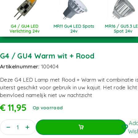
G4 / GU4 LED
MR11 Gu4 LED Spots
MR16 / GU5.3 L
Verlichting 24v
24v
Spot 24v
G4 / GU4 Warm wit + Rood
Artikelnummer:
100404
Deze G4 LED Lamp met Rood + Warm wit combinatie i
uiterst geschikt voor gebruik in uw kajuit. Het rode licht
beinvloed namelijk niet uw nachtzicht
€
11,95
Op voorraad
Add
Wish