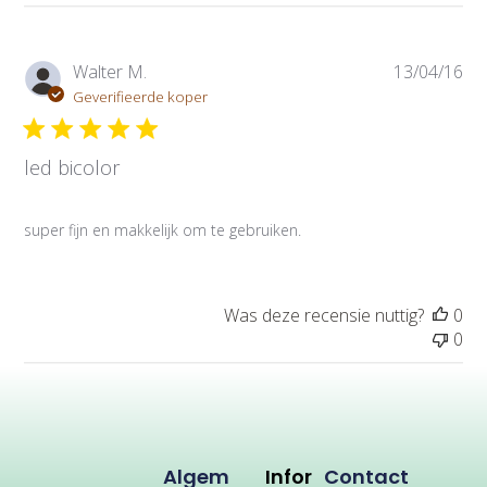
P
Walter M.
13/04/16
u
Geverifieerde koper
b
l
led bicolor
i
c
a
super fijn en makkelijk om te gebruiken.
t
i
e
d
Was deze recensie nuttig?
0
a
0
t
u
m
Algem
Infor
Contact