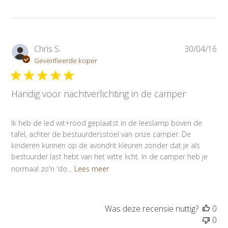
P
Chris S.
30/04/16
u
Geverifieerde koper
b
l
Handig voor nachtverlichting in de camper
i
c
a
Ik heb de led wit+rood geplaatst in de leeslamp boven de
t
tafel, achter de bestuurdersstoel van onze camper. De
i
kinderen kunnen op de avondrit kleuren zonder dat je als
e
bestuurder last hebt van het witte licht. In de camper heb je
d
normaal zo'n 'do...
Lees meer
a
t
u
m
Was deze recensie nuttig?
0
0