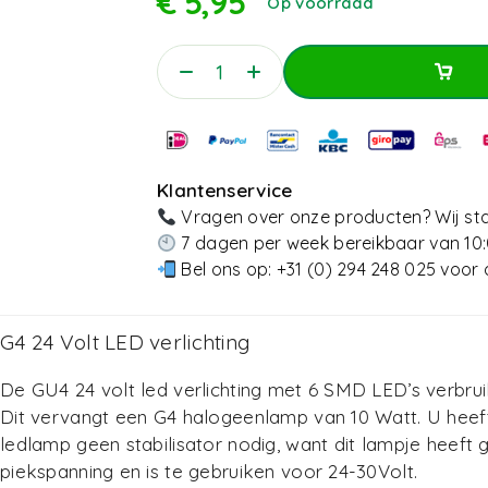
€
5,95
Op voorraad
Toevoegen Aan Win
Toevoegen Aan Win
Klantenservice
Vragen over onze producten? Wij sta
7 dagen per week bereikbaar van 10:
Bel ons op:
+31 (0) 294 248 025
voor 
G4 24 Volt LED verlichting
De GU4 24 volt led verlichting met 6 SMD LED’s verbruik
Dit vervangt een G4 halogeenlamp van 10 Watt. U heef
ledlamp geen stabilisator nodig, want dit lampje heeft 
piekspanning en is te gebruiken voor 24-30Volt.