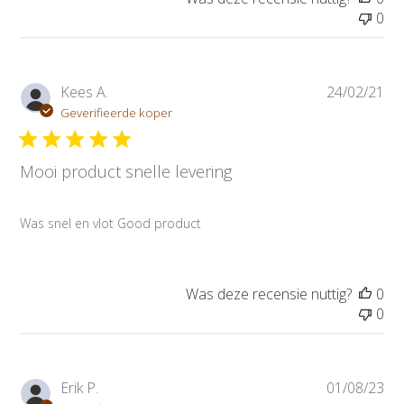
a
0
t
u
m
P
Kees A.
24/02/21
u
Geverifieerde koper
b
l
Mooi product snelle levering
i
c
a
Was snel en vlot Good product
t
i
e
d
Was deze recensie nuttig?
0
a
0
t
u
m
P
Erik P.
01/08/23