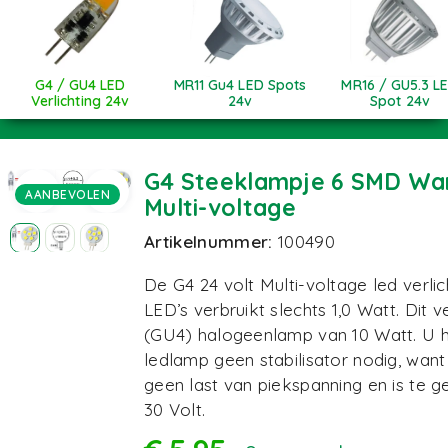
G4 / GU4 LED
MR11 Gu4 LED Spots
MR16 / GU5.3 L
Verlichting 24v
24v
Spot 24v
G4 Steeklampje 6 SMD War
AANBEVOLEN
Multi-voltage
Artikelnummer:
100490
De G4 24 volt Multi-voltage led verl
LED’s verbruikt slechts 1,0 Watt. Dit 
(GU4) halogeenlamp van 10 Watt. U 
ledlamp geen stabilisator nodig, want
geen last van piekspanning en is te g
30 Volt.