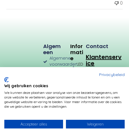
a
0
t
u
m
Algem
Infor
Contact
Een
Mati
Klantenserv
E
Algemene
ice
voorwaarden
LED
Verlichting
Verzenden
Privacybeleid
en
LED
Retourneren
Types
Wij gebruiken cookies
Privacybeleid
Verbruik
We kunnen deze plaatsen voor analyse van onze bezoekersgegevens, om
onze website te verbeteren, gepersonaliseerde inhoud te tonen en om u een
Betalingsmogelijkheden
Kleurtemperatuur
geweldige website-ervaring te bieden. Voor meer informatie over de cookies
die we gebruiken opent u de instellingen.
Transformatoren
Fittingen
Accepteer alles
Weigeren