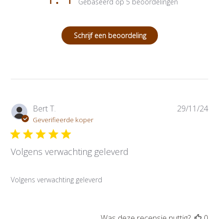
Gebaseerd op 5 beoordelingen
Schrijf een beoordeling
P
Bert T.
29/11/24
u
Geverifieerde koper
b
l
Volgens verwachting geleverd
i
c
a
Volgens verwachting geleverd
t
i
e
d
Was deze recensie nuttig?
0