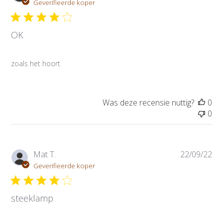
u
Geverifieerde koper
b
l
OK
i
c
a
zoals het hoort
t
i
e
d
Was deze recensie nuttig?
0
a
0
t
u
m
P
Mat T.
22/09/22
u
Geverifieerde koper
b
l
steeklamp
i
c
a