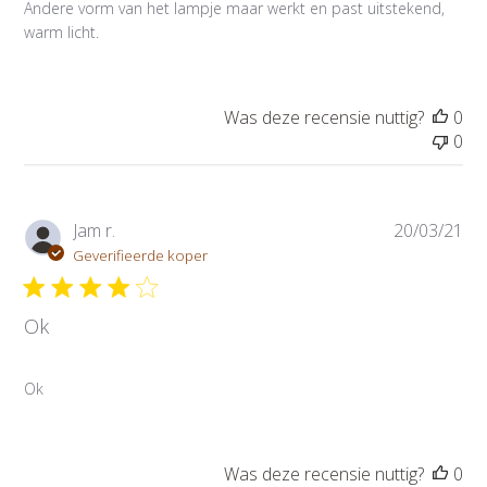
Andere vorm van het lampje maar werkt en past uitstekend,
t
warm licht.
i
e
d
a
Was deze recensie nuttig?
0
t
0
u
m
P
Jam r.
20/03/21
u
Geverifieerde koper
b
l
Ok
i
c
a
Ok
t
i
e
d
Was deze recensie nuttig?
0