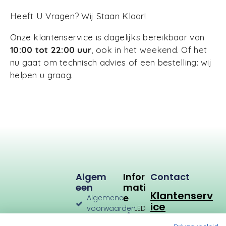
Heeft U Vragen? Wij Staan Klaar!
Onze klantenservice is dagelijks bereikbaar van
10:00 tot 22:00 uur
, ook in het weekend. Of het
nu gaat om technisch advies of een bestelling: wij
helpen u graag.
Algem
Infor
Contact
Een
Mati
Klantenserv
E
Algemene
ice
voorwaarden
LED
Verlichting
Verzenden