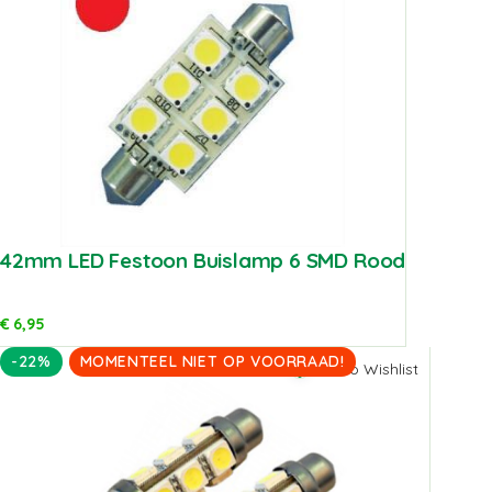
42mm LED Festoon Buislamp 6 SMD Rood
€
6,95
-22%
MOMENTEEL NIET OP VOORRAAD!
Add to Wishlist