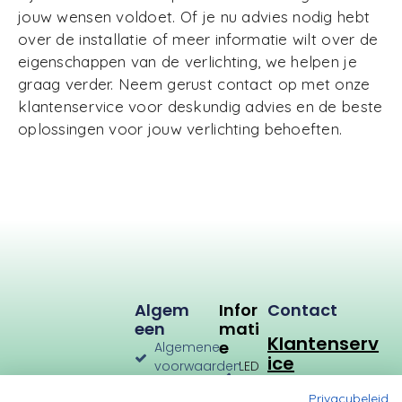
jouw wensen voldoet. Of je nu advies nodig hebt
over de installatie of meer informatie wilt over de
eigenschappen van de verlichting, we helpen je
graag verder. Neem gerust contact op met onze
klantenservice voor deskundig advies en de beste
oplossingen voor jouw verlichting behoeften.
Algem
Infor
Contact
Een
Mati
Klantenserv
E
Algemene
ice
voorwaarden
LED
Verlichting
Verzenden
Privacybeleid