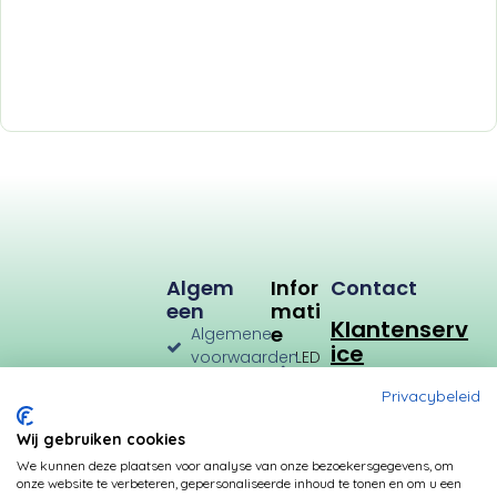
Algem
Infor
Contact
Een
Mati
Klantenserv
E
Algemene
ice
voorwaarden
LED
Verlichting
Verzenden
Privacybeleid
en
LED
Retourneren
Types
Wij gebruiken cookies
Privacybeleid
Verbruik
We kunnen deze plaatsen voor analyse van onze bezoekersgegevens, om
onze website te verbeteren, gepersonaliseerde inhoud te tonen en om u een