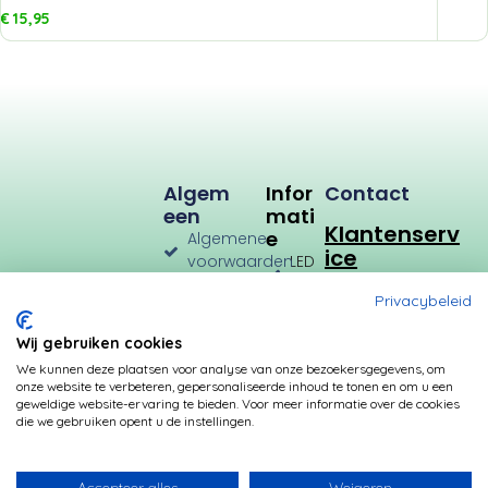
€
15,95
Algem
Infor
Contact
Een
Mati
Klantenserv
E
Algemene
ice
voorwaarden
LED
Verlichting
Verzenden
Privacybeleid
en
LED
Retourneren
Types
Wij gebruiken cookies
Privacybeleid
Verbruik
We kunnen deze plaatsen voor analyse van onze bezoekersgegevens, om
onze website te verbeteren, gepersonaliseerde inhoud te tonen en om u een
Betalingsmogelijkheden
Kleurtemperatuur
geweldige website-ervaring te bieden. Voor meer informatie over de cookies
die we gebruiken opent u de instellingen.
Transformatoren
Fittingen
Accepteer alles
Weigeren