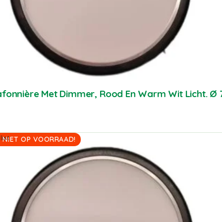
afonnière Met Dimmer, Rood En Warm Wit Licht. 
ist
 NIET OP VOORRAAD!