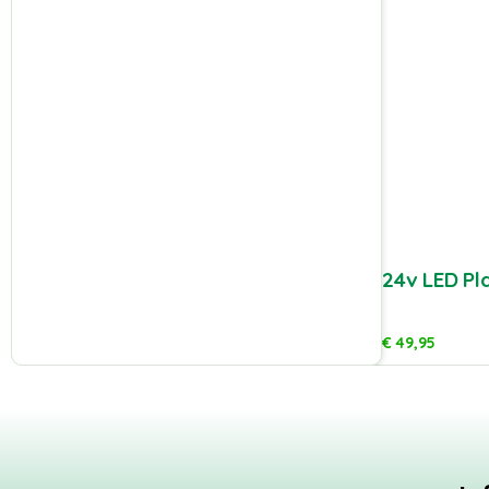
24v LED Pl
€
49,95