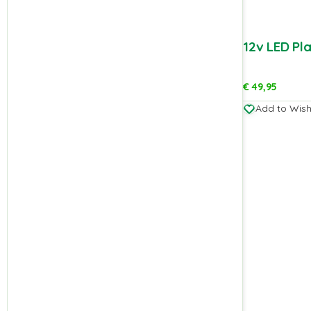
12v LED Pl
€
49,95
Add to Wishl