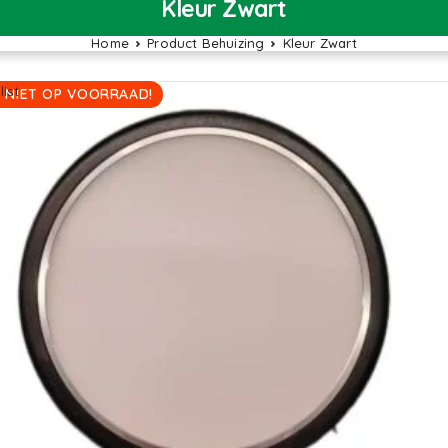
Kleur Zwart
Home
Product Behuizing
Kleur Zwart
ist
 NIET OP VOORRAAD!