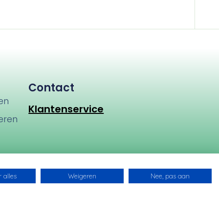
Contact
en
Klantenservice
eren
en
 alles
Weigeren
Nee, pas aan