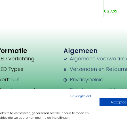
€
29,95
formatie
Algemeen
LED Verlichting
Algemene voorwaard
LED Types
Verzenden en Retourn
Verbruik
Privacybeleid
Kleurtemperatuur
Betalingsmogelijkhed
Privacybeleid
Transformatoren
Accepteer
Fittingen
site te verbeteren, gepersonaliseerde inhoud te tonen en
kies die we gebruiken opent u de instellingen.