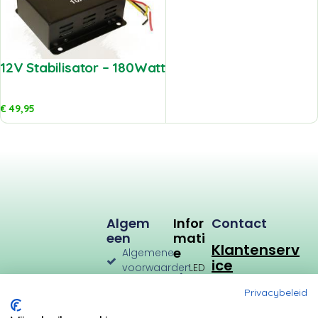
12V Stabilisator – 180Watt
€
49,95
Algem
Infor
Contact
Een
Mati
Klantenserv
E
Algemene
ice
voorwaarden
LED
Verlichting
Verzenden
Privacybeleid
en
LED
Retourneren
Types