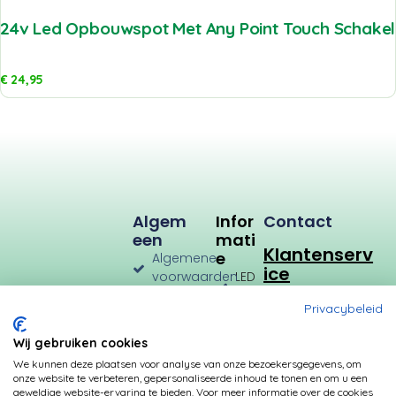
24v Led Opbouwspot Met Any Point Touch Schake
€
24,95
Algem
Infor
Contact
Een
Mati
Klantenserv
E
Algemene
ice
voorwaarden
LED
Verlichting
Verzenden
Privacybeleid
en
LED
Retourneren
Types
Wij gebruiken cookies
Privacybeleid
Verbruik
We kunnen deze plaatsen voor analyse van onze bezoekersgegevens, om
onze website te verbeteren, gepersonaliseerde inhoud te tonen en om u een
Betalingsmogelijkheden
Kleurtemperatuur
geweldige website-ervaring te bieden. Voor meer informatie over de cookies