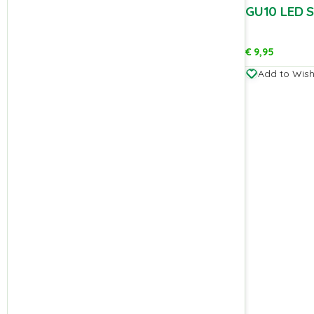
GU10 LED S
€
9,95
Add to Wishl