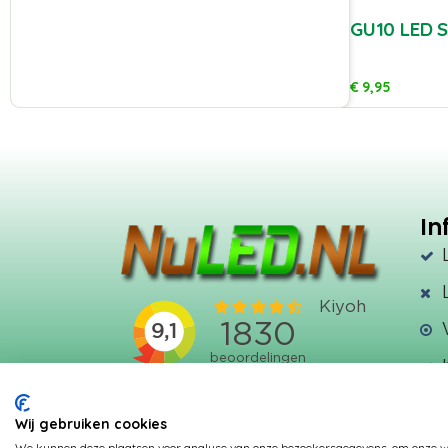
GU10 LED S
€
9,95
In
Wij gebruiken cookies
We kunnen deze plaatsen voor analyse van onze bezoekersgegevens, om onze web