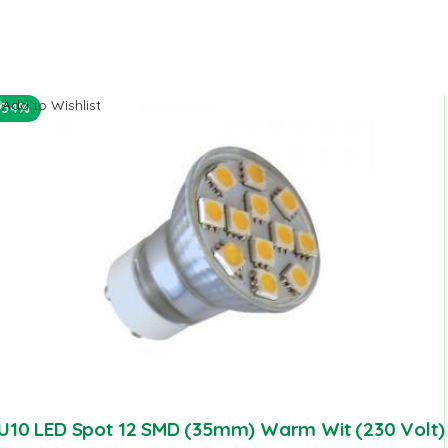
Add to Wishlist
-34%
U10 LED Spot 12 SMD (35mm) Warm Wit (230 Volt)