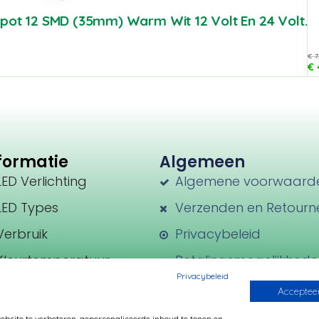
pot 12 SMD (35mm) Warm Wit 12 Volt En 24 Volt.
€
7
€
formatie
Algemeen
LED Verlichting
Algemene voorwaard
LED Types
Verzenden en Retourn
Verbruik
Privacybeleid
Kleurtemperatuur
Betalingsmogelijkhed
Privacybeleid
Transformatoren
Accepteer
Fittingen
site te verbeteren, gepersonaliseerde inhoud te tonen en