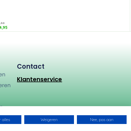
,50
4,95
Contact
en
Klantenservice
eren
en
 alles
Weigeren
Nee, pas aan