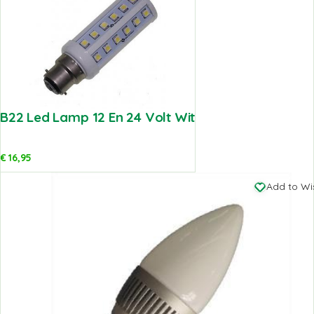
B22 Led Lamp 12 En 24 Volt Wit
€
16,95
Add to Wis