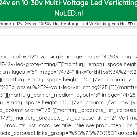
 24v en 10-30v Multi-Voltage Led Verlichtin
NuLED.nl
Home
12v, 24v en 10-30v Multi-Voltage Led Verlichting van NuLED.n
 vc_col-xs-12″][vc_single_image image=”80609″ img_siz
g/e27-12v-led-grote-fitting/”][martfury_empty_space he
m layout=”5″ image=”74724″ link=”url:https%3A%2F%2Fbi
m][martfury_empty_space height=”30″][/vc_column][vc
2F%2Fbijons.eu%2F24-volt-led-verlichting%2F|||”][/ma
/3″][martfury_banner_medium layout=”5″ image=”74728″
fury_empty_space height=”30″][/vc_column][/vc_row]
olumn width=”1/3″][martfury_products_list_carousel tit
3″][martfury_products_list_carousel title=”24 Volt mult
products_list_carousel title=”Nieuwe producten.” ids=”
ucts_carousel links_group=”%5B%7B%7D%5D” autoplay=