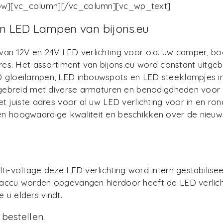
ow][vc_column][/vc_column][vc_wp_text]
 en LED Lampen van bijons.eu
 van 12V en 24V LED verlichting voor o.a. uw camper, 
dres. Het assortiment van bijons.eu word constant uitge
D gloeilampen, LED inbouwspots en LED steeklampjes in
itgebreid met diverse armaturen en benodigdheden voor
et juiste adres voor al uw LED verlichting voor in en r
n hoogwaardige kwaliteit en beschikken over de nieuws
ti-voltage deze LED verlichting word intern gestabilis
accu worden opgevangen hierdoor heeft de LED verlicht
 u elders vindt.
bestellen.