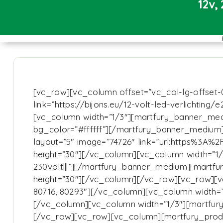
12v,
[vc_row][vc_column offset=”vc_col-lg-offset-0
link=”https://bijons.eu/12-volt-led-verlichtin
[vc_column width=”1/3″][martfury_banner_mediu
bg_color=”#ffffff”][/martfury_banner_mediu
layout=”5″ image=”74726″ link=”url:https%3A%
height=”30″][/vc_column][vc_column width=”1
230volt|||”][/martfury_banner_medium][mart
height=”30″][/vc_column][/vc_row][vc_row][vc_c
80716, 80293″][/vc_column][vc_column width=”1/
[/vc_column][vc_column width=”1/3″][martfury_
[/vc_row][vc_row][vc_column][martfury_prod