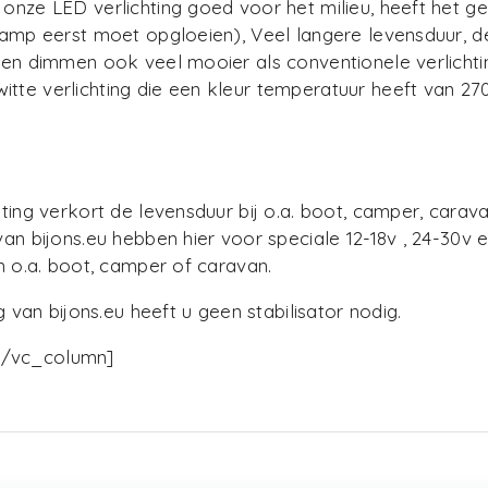
ze LED verlichting goed voor het milieu, heeft het geen
 lamp eerst moet opgloeien), Veel langere levensduur,
n dimmen ook veel mooier als conventionele verlichting.
te verlichting die een kleur temperatuur heeft van 270
ting verkort de levensduur bij o.a. boot, camper, carav
n bijons.eu hebben hier voor speciale 12-18v , 24-30v e
n o.a. boot, camper of caravan.
 van bijons.eu heeft u geen stabilisator nodig.
[/vc_column]