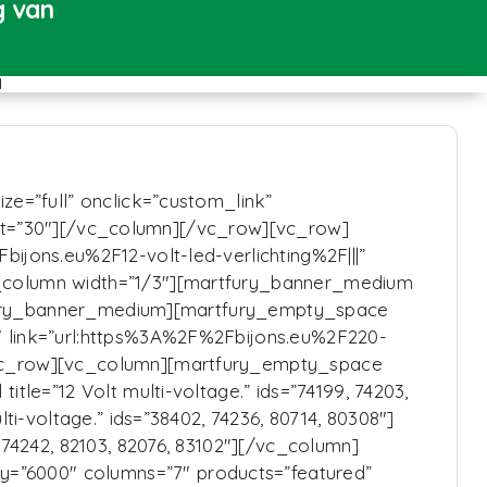
g van
l
e=”full” onclick=”custom_link”
ight=”30″][/vc_column][/vc_row][vc_row]
jons.eu%2F12-volt-led-verlichting%2F|||”
_column width=”1/3″][martfury_banner_medium
rtfury_banner_medium][martfury_empty_space
 link=”url:https%3A%2F%2Fbijons.eu%2F220-
[vc_row][vc_column][martfury_empty_space
le=”12 Volt multi-voltage.” ids=”74199, 74203,
i-voltage.” ids=”38402, 74236, 80714, 80308″]
74242, 82103, 82076, 83102″][/vc_column]
”6000″ columns=”7″ products=”featured”