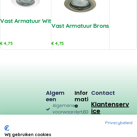
Vast Armatuur Wit
Vast Armatuur Brons
€
4,75
€
4,75
Algem
Infor
Contact
Een
Mati
Klantenserv
E
Algemene
ice
voorwaarden
LED
Verlichting
Verzenden
Privacybeleid
en
LED
Retourneren
Types
Wij gebruiken cookies