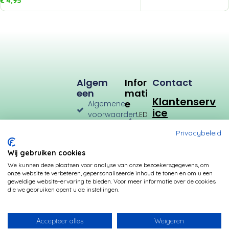
€
4,95
Algem
Infor
Contact
Een
Mati
Klantenserv
E
Algemene
ice
voorwaarden
LED
Verlichting
Verzenden
Privacybeleid
en
LED
Retourneren
Types
Wij gebruiken cookies
Privacybeleid
Verbruik
We kunnen deze plaatsen voor analyse van onze bezoekersgegevens, om
onze website te verbeteren, gepersonaliseerde inhoud te tonen en om u een
Betalingsmogelijkheden
Kleurtemperatuur
geweldige website-ervaring te bieden. Voor meer informatie over de cookies
die we gebruiken opent u de instellingen.
Transformatoren
Fittingen
Accepteer alles
Weigeren