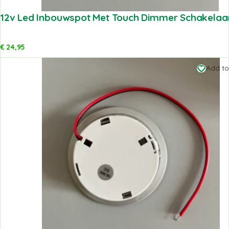
12v Led Inbouwspot Met Touch Dimmer Schakelaar 
€
24,95
Add to