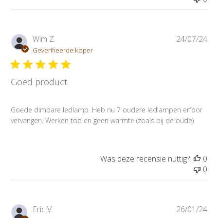
m
P
Wim Z.
24/07/24
u
Geverifieerde koper
b
l
Goed product.
i
c
a
Goede dimbare ledlamp. Heb nu 7 oudere ledlampen erfoor
t
vervangen. Werken top en geen warmte (zoals bij de oude)
i
e
d
a
Was deze recensie nuttig?
0
t
0
u
m
P
Eric V.
26/01/24