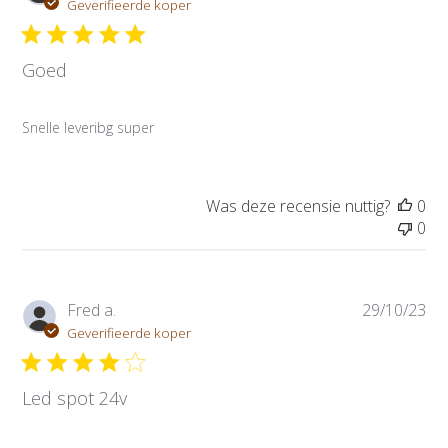
u
Geverifieerde koper
b
l
Goed
i
c
a
Snelle leveribg super
t
i
e
d
Was deze recensie nuttig?
0
a
0
t
u
m
P
Fred a.
29/10/23
u
Geverifieerde koper
b
l
Led spot 24v
i
c
a