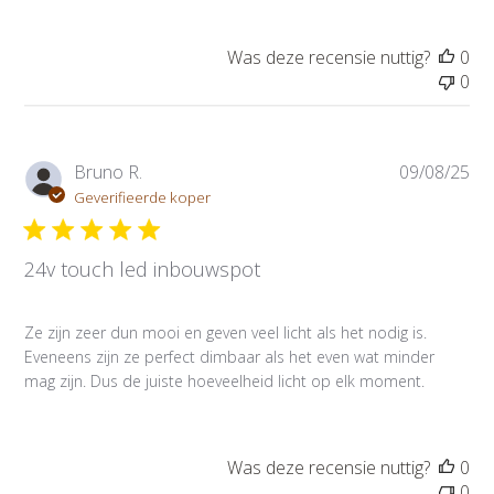
i
e
d
Was deze recensie nuttig?
0
a
0
t
u
m
P
Bruno R.
09/08/25
u
Geverifieerde koper
b
l
24v touch led inbouwspot
i
c
a
Ze zijn zeer dun mooi en geven veel licht als het nodig is.
t
Eveneens zijn ze perfect dimbaar als het even wat minder
i
mag zijn. Dus de juiste hoeveelheid licht op elk moment.
e
d
a
t
Was deze recensie nuttig?
0
u
0