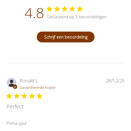
4.8
Gebaseerd op 5 beoordelingen
Schrijf een beoordeling
P
Ronald L.
28/12/25
u
Geverifieerde koper
b
l
Perfect
i
c
a
Prima spul
t