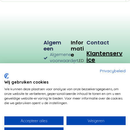
Algem
Infor
Contact
Een
Mati
Klantenserv
E
Algemene
ice
voorwaarden
LED
Verlichting
Verzenden
Privacybeleid
en
LED
Retourneren
Types
Wij gebruiken cookies
Privacybeleid
Verbruik
We kunnen deze plaatsen voor analyse van onze bezoekersgegevens, om
onze website te verbeteren, gepersonaliseerde inhoud te tonen en om u een
Betalingsmogelijkheden
Kleurtemperatuur
geweldige website-ervaring te bieden. Voor meer informatie over de cookies
die we gebruiken opent u de instellingen.
Transformatoren
Fittingen
Accepteer alles
Weigeren