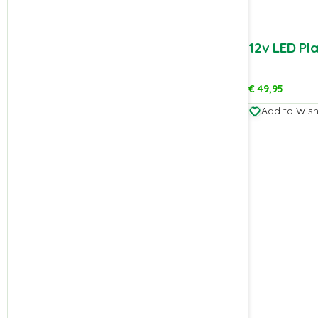
12v LED Pl
€
49,95
Add to Wishl