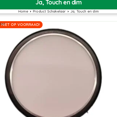
Ja, Touch en dim
Home
Product Schakelaar
Ja, Touch en dim
ist
 NIET OP VOORRAAD!