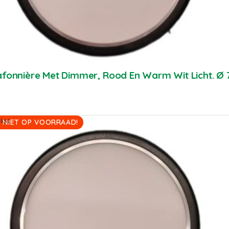
afonnière Met Dimmer, Rood En Warm Wit Licht. 
ist
 NIET OP VOORRAAD!