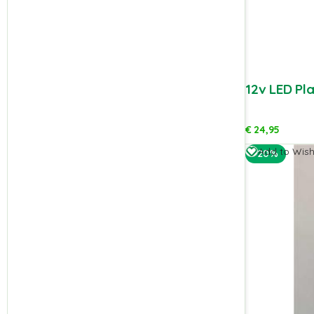
12v LED Pl
€
24,95
Add to Wishl
-20%