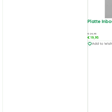
Platte Inb
€
24,95
€
19,95
Add to Wishl