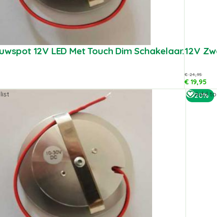
ouwspot 12V LED Met Touch Dim Schakelaar.
12V Zw
€
24,95
€
19,95
ist
Add to
-20%