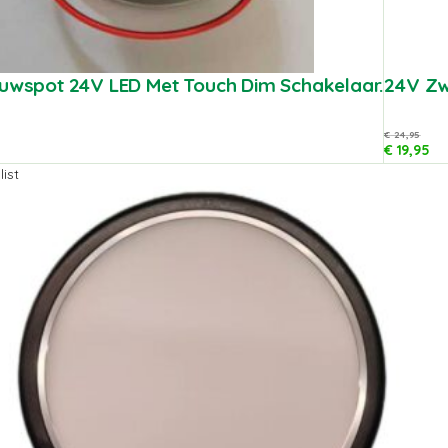
ouwspot 24V LED Met Touch Dim Schakelaar.
24V Zw
€
24,95
€
19,95
ist