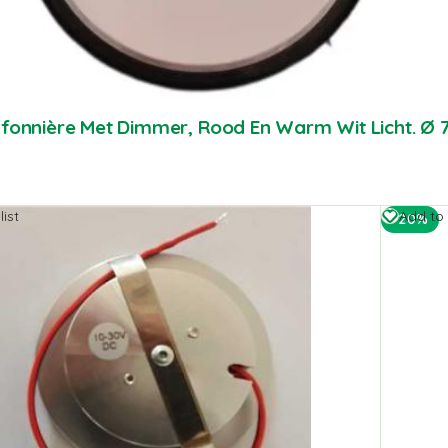
afonnière Met Dimmer, Rood En Warm Wit Licht. 
ist
Add to 
-20%