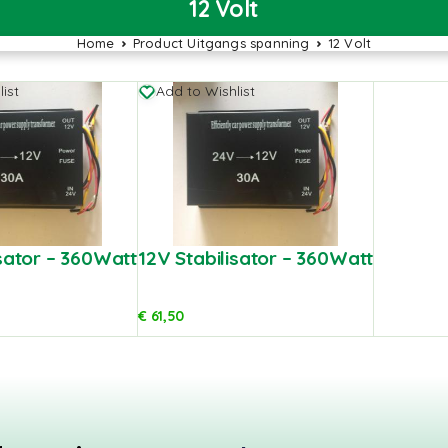
12 Volt
Home
Product Uitgangs spanning
12 Volt
ist
Add to Wishlist
isator – 360Watt
12V Stabilisator – 360Watt
€
61,50