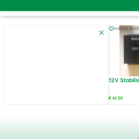
Add to Wishl
12V Stabil
€
61,50