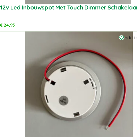
12v Led Inbouwspot Met Touch Dimmer Schakelaar 
€
24,95
Add to