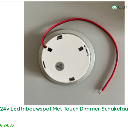
Add t
24v Led Inbouwspot Met Touch Dimmer Schakelaa
€
24,95