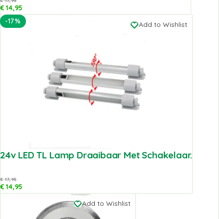
€
14,95
-17%
Add to Wishlist
24v LED TL Lamp Draaibaar Met Schakelaar.
€
17,95
€
14,95
Add to Wishlist