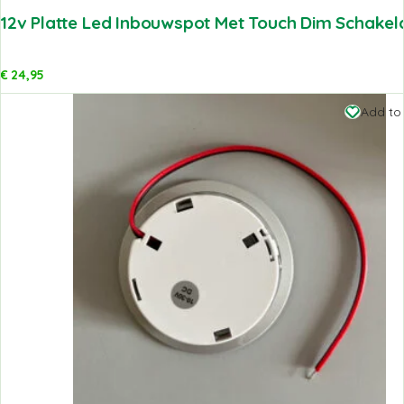
12v Platte Led Inbouwspot Met Touch Dim Schakela
€
24,95
Add to 