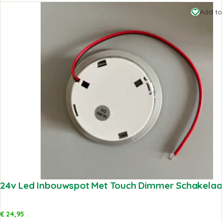
Add to
24v Led Inbouwspot Met Touch Dimmer Schakelaar 
€
24,95