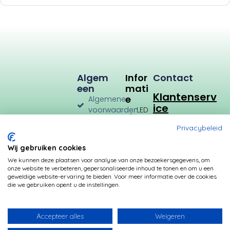
Algem
Infor
Contact
Een
Mati
Klantenserv
E
Algemene
ice
voorwaarden
LED
Verlichting
Verzenden
Privacybeleid
en
LED
Retourneren
Types
Wij gebruiken cookies
Privacybeleid
Verbruik
We kunnen deze plaatsen voor analyse van onze bezoekersgegevens, om
onze website te verbeteren, gepersonaliseerde inhoud te tonen en om u een
Betalingsmogelijkheden
Kleurtemperatuur
geweldige website-ervaring te bieden. Voor meer informatie over de cookies
die we gebruiken opent u de instellingen.
Transformatoren
Fittingen
Accepteer alles
Weigeren