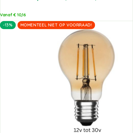
Vanaf
€
10,16
-13%
MOMENTEEL NIET OP VOORRAAD!