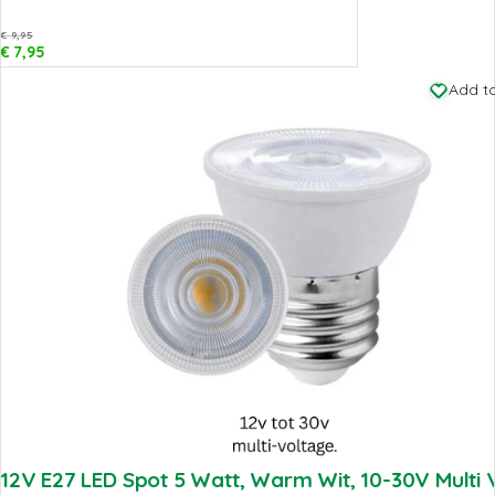
€
9,95
€
7,95
Add to
12V E27 LED Spot 5 Watt, Warm Wit, 10-30V Multi 