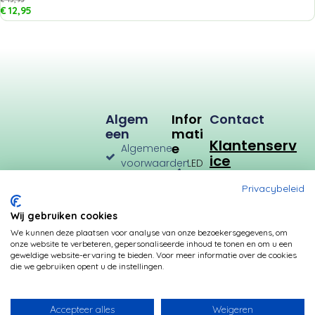
€
12,95
Algem
Infor
Contact
Een
Mati
Klantenserv
E
Algemene
ice
voorwaarden
LED
Verlichting
Verzenden
Privacybeleid
en
LED
Retourneren
Types
Wij gebruiken cookies
Privacybeleid
Verbruik
We kunnen deze plaatsen voor analyse van onze bezoekersgegevens, om
onze website te verbeteren, gepersonaliseerde inhoud te tonen en om u een
Betalingsmogelijkheden
Kleurtemperatuur
geweldige website-ervaring te bieden. Voor meer informatie over de cookies
die we gebruiken opent u de instellingen.
Transformatoren
Fittingen
Accepteer alles
Weigeren