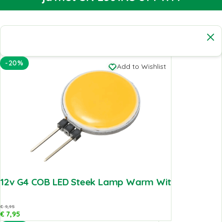
-20%
Add to Wishlist
12v G4 COB LED Steek Lamp Warm Wit
€
9,95
€
7,95