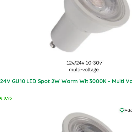
24V GU10 LED Spot 2W Warm Wit 3000K – Multi V
€
9,95
Add