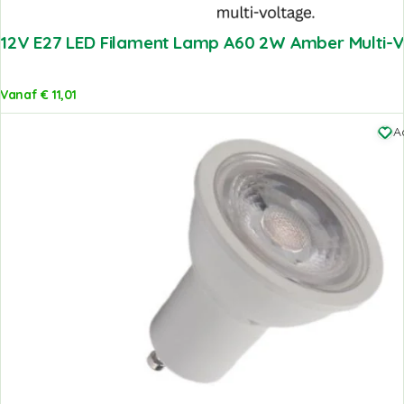
12V E27 LED Filament Lamp A60 2W Amber Multi-
Vanaf
€
11,01
A