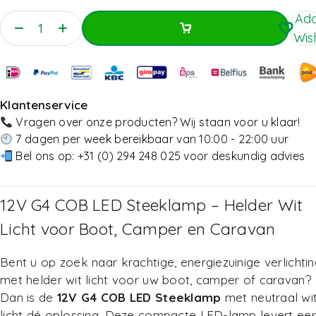
Add
Wish
Toevoegen Aan Winkelwagen
Toevoegen Aan Winkelwagen
Klantenservice
Vragen over onze producten? Wij staan voor u klaar!
7 dagen per week bereikbaar van 10:00 - 22:00 uur
Bel ons op:
+31 (0) 294 248 025
voor deskundig advies
12V G4 COB LED Steeklamp – Helder Wit
Licht voor Boot, Camper en Caravan
Bent u op zoek naar krachtige, energiezuinige verlichtin
met helder wit licht voor uw boot, camper of caravan?
Dan is de
12V G4 COB LED Steeklamp
met neutraal wi
licht dé oplossing. Deze compacte LED-lamp levert ee