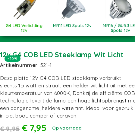
G4 LED Verlichting
MR11 LED Spots 12v
MR16 / GU5.3 L
12v
Spots 12v
12v G4 COB LED Steeklamp Wit Licht
-20%
Artikelnummer:
521-1
Deze platte 12V G4 COB LED steeklamp verbruikt
slechts 1,5 watt en straalt een helder wit licht uit met e
kleurtemperatuur van 6000K, Dankzij de efficiënte COB
technologie levert de lamp een hoge lichtopbrengst m
een aangename, heldere witte tint. Ideaal voor gebruik
in o.a. boot, camper of caravan.
€
7,95
€
9,95
Op voorraad