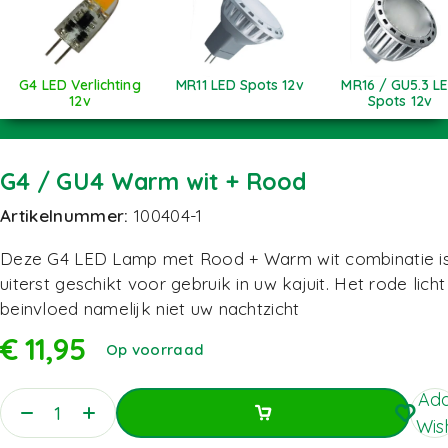
G4 LED Verlichting
MR11 LED Spots 12v
MR16 / GU5.3 L
12v
Spots 12v
G4 / GU4 Warm wit + Rood
Artikelnummer:
100404-1
Deze G4 LED Lamp met Rood + Warm wit combinatie i
uiterst geschikt voor gebruik in uw kajuit. Het rode licht
beinvloed namelijk niet uw nachtzicht
€
11,95
Op voorraad
Add
Wish