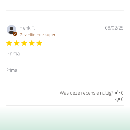
P
Henk F.
08/02/25
u
Geverifieerde koper
b
l
Prima
i
c
a
Prima
t
i
e
d
Was deze recensie nuttig?
0
a
0
t
u
m