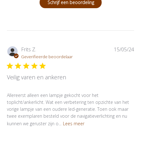
Schrijf een beoordeling
P
Frits Z.
15/05/24
u
Geverifieerde beoordelaar
b
l
Veilig varen en ankeren
i
c
a
Allereerst alleen een lampje gekocht voor het
t
toplicht/ankerlicht. Wat een verbetering ten opzichte van het
i
vorige lampje van een oudere led-generatie. Toen ook maar
e
twee exemplaren besteld voor de navigatieverlichting en nu
d
kunnen we geruster zijn o...
Lees meer
a
t
u