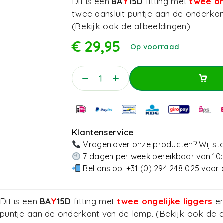
Dit is een
BA
Y
15D
fitting met
twee on
twee aansluit puntje aan de onderkan
(Bekijk ook de afbeeldingen)
€
29,95
Op voorraad
Toevoegen Aan Win
Toevoegen Aan Win
Klantenservice
Vragen over onze producten? Wij sta
7 dagen per week bereikbaar van 10:
Bel ons op:
+31 (0) 294 248 025
voor 
Dit is een
BA
Y
15D
fitting met
twee ongelijke liggers
en
puntje aan de onderkant van de lamp. (Bekijk ook de 