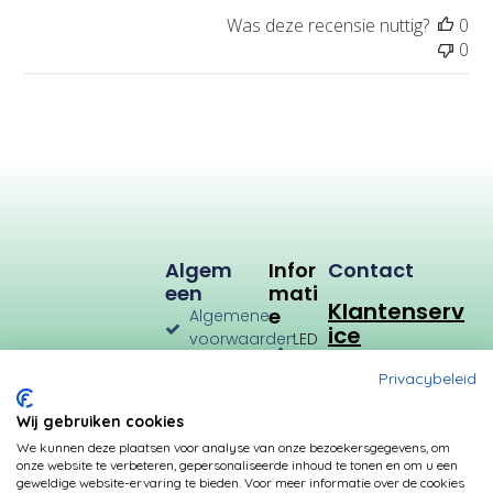
m
Was deze recensie nuttig?
0
0
Algem
Infor
Contact
Een
Mati
Klantenserv
E
Algemene
ice
voorwaarden
LED
Verlichting
Verzenden
Privacybeleid
en
LED
Retourneren
Types
Wij gebruiken cookies
Privacybeleid
Verbruik
We kunnen deze plaatsen voor analyse van onze bezoekersgegevens, om
onze website te verbeteren, gepersonaliseerde inhoud te tonen en om u een
Betalingsmogelijkheden
Kleurtemperatuur
geweldige website-ervaring te bieden. Voor meer informatie over de cookies