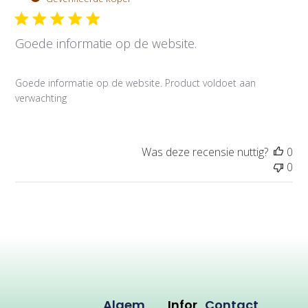
b
l
Goede informatie op de website.
i
c
a
Goede informatie op de website. Product voldoet aan
t
verwachting
i
e
d
a
Was deze recensie nuttig?
0
t
0
u
m
Algem
Infor
Contact