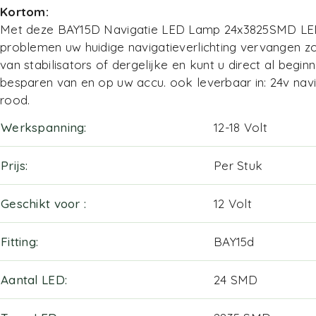
Kortom:
Met deze BAY15D Navigatie LED Lamp 24x3825SMD LED
problemen uw huidige navigatieverlichting vervangen 
van stabilisators of dergelijke en kunt u direct al begi
besparen van en op uw accu. ook leverbaar in:
24v navi
rood.
Werkspanning
12-18 Volt
Prijs
Per Stuk
Geschikt voor
12 Volt
Fitting
BAY15d
Aantal LED
24 SMD