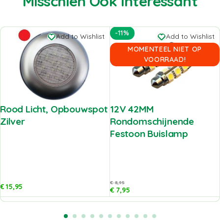
Misschien Ook Interessant
-11%
Add to Wishlist
Add to Wishlist
MOMENTEEL NIET OP
VOORRAAD!
Rood Licht, Opbouwspot
12V 42MM
Zilver
Rondomschijnende
Festoon Buislamp
€
8,95
€
15,95
€
7,95