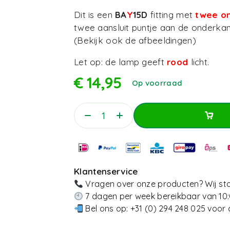
Dit is een
BA
Y
15D
fitting met
twee on
twee aansluit puntje aan de onderkan
(Bekijk ook de afbeeldingen)
Let op: de lamp geeft
rood
licht.
€
14,95
Op voorraad
Toevoegen Aan Win
Toevoegen Aan Win
Klantenservice
Vragen over onze producten? Wij sta
7 dagen per week bereikbaar van 10:
Bel ons op:
+31 (0) 294 248 025
voor 