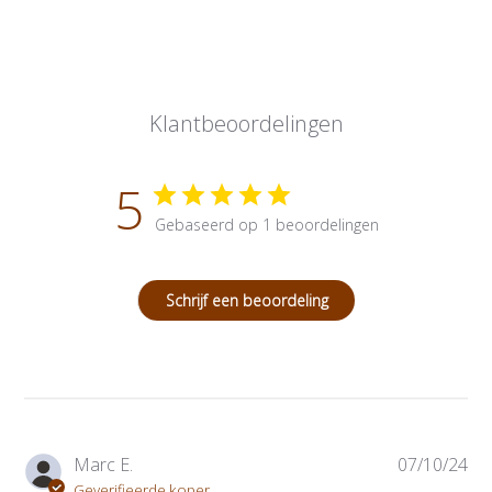
Klantbeoordelingen
5
Gebaseerd op 1 beoordelingen
Schrijf een beoordeling
P
Marc E.
07/10/24
u
Geverifieerde koper