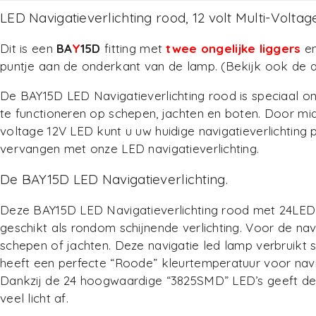
LED Navigatieverlichting rood, 12 volt Multi-Voltag
Dit is een
BA
Y
15D
fitting met
twee ongelijke liggers
en
puntje aan de onderkant van de lamp. (Bekijk ook de 
De BAY15D LED Navigatieverlichting rood is speciaal 
te functioneren op schepen, jachten en boten. Door mid
voltage 12V LED kunt u uw huidige navigatieverlichting
vervangen met onze LED navigatieverlichting.
De BAY15D LED Navigatieverlichting.
Deze BAY15D LED Navigatieverlichting rood met 24LED’
geschikt als rondom schijnende verlichting. Voor de nav
schepen of jachten. Deze navigatie led lamp verbruikt 
heeft een perfecte “Roode” kleurtemperatuur voor navig
Dankzij de 24 hoogwaardige “3825SMD” LED’s geeft de
veel licht af.