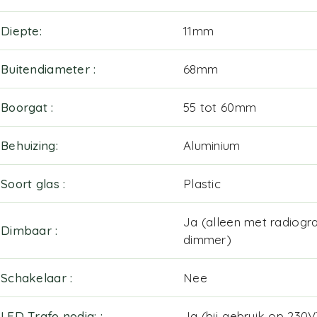
Diepte
11mm
Buitendiameter
68mm
Boorgat
55 tot 60mm
Behuizing
Aluminium
Soort glas
Plastic
Ja (alleen met radiogra
Dimbaar
dimmer)
Schakelaar
Nee
LED Trafo nodig:
Ja (bij gebruik op 230V