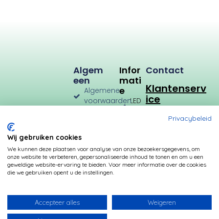
u
m
Algem
Infor
Contact
Een
Mati
Klantenserv
E
Algemene
ice
voorwaarden
LED
Verlichting
Verzenden
Privacybeleid
en
LED
Retourneren
Types
Wij gebruiken cookies
Privacybeleid
Verbruik
We kunnen deze plaatsen voor analyse van onze bezoekersgegevens, om
onze website te verbeteren, gepersonaliseerde inhoud te tonen en om u een
Betalingsmogelijkheden
Kleurtemperatuur
geweldige website-ervaring te bieden. Voor meer informatie over de cookies
die we gebruiken opent u de instellingen.
Transformatoren
Fittingen
Accepteer alles
Weigeren