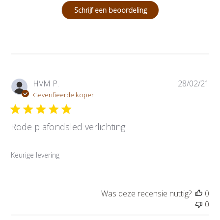
Schrijf een beoordeling
P
HVM P.
28/02/21
u
Geverifieerde koper
b
l
Rode plafondsled verlichting
i
c
a
Keurige levering
t
i
e
d
Was deze recensie nuttig?
0
a
0
t