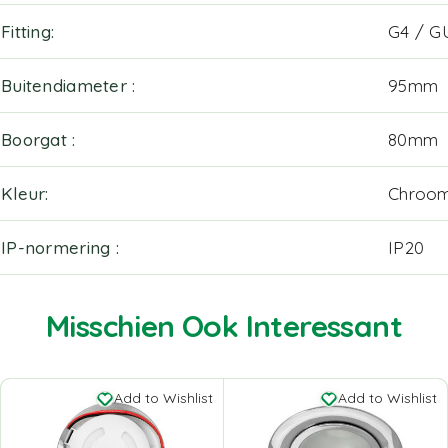
Fitting
G4 / G
Buitendiameter
95mm
Boorgat
80mm
Kleur
Chroo
IP-normering
IP20
Misschien Ook Interessant
Add to Wishlist
Add to Wishlist