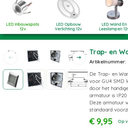
LED Inbouwspots
LED Opbouw
LED Wand En
12v
Verlichting 12v
Leeslampen 12
Trap- en W
Artikelnummer:
De Trap- en Wan
voor GU4 SMD la
door het handig
armatuur is IP20
Deze armatuur w
standaard voorzi
€
9,95
Op 