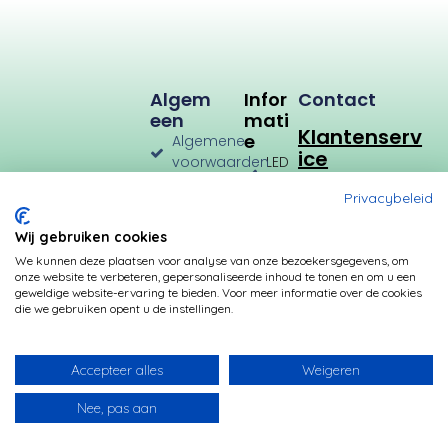
Algem
Infor
Contact
Een
Mati
Klantenserv
E
Algemene
ice
voorwaarden
LED
Verlichting
Verzenden
Privacybeleid
en
LED
Retourneren
Types
Wij gebruiken cookies
Privacybeleid
Verbruik
We kunnen deze plaatsen voor analyse van onze bezoekersgegevens, om
onze website te verbeteren, gepersonaliseerde inhoud te tonen en om u een
Betalingsmogelijkheden
Kleurtemperatuur
geweldige website-ervaring te bieden. Voor meer informatie over de cookies
die we gebruiken opent u de instellingen.
Transformatoren
Fittingen
Accepteer alles
Weigeren
Nee, pas aan