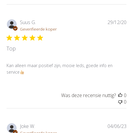
P
Suus G.
29/12/20
u
Geverifieerde koper
b
l
Top
i
c
a
Kan alleen maar positief zijn, mooie leds, goede info en
t
service
i
e
d
a
Was deze recensie nuttig?
0
t
0
u
m
P
Joke W.
04/06/23
u