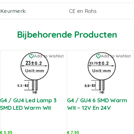
Keurmerk
CE en Rohs
Bijbehorende Producten
Add to Wishlist
Add to Wishlist
G4 / GU4 Led Lamp 3
G4 / GU4 6 SMD Warm
SMD LED Warm Wit
Wit – 12V En 24V
€
5,95
€
7,95