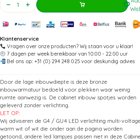
Add
Wish
Toevoegen Aan Winkelwagen
Toevoegen Aan Winkelwagen
Klantenservice
Vragen over onze producten? Wij staan voor u klaar!
7 dagen per week bereikbaar van 10:00 - 22:00 uur
Bel ons op:
+31 (0) 294 248 025
voor deskundig advies
Door de lage inbouwdiepte is deze bronze
inbouwarmatuur bedoeld voor plekken waar weinig
ruimte aanwezig is. De cabinet inbouw spotjes worden
geleverd zonder verlichting.
LET OP:
Wij adviseren de G4 / GU4 LED verlichting multi-voltag
warm wit of wit die onder aan de pagina worden
getoond, andere led lampjes passen niet in deze Cabin