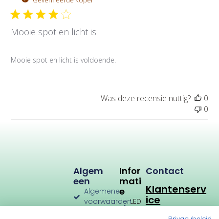
Geverifieerde koper
b
l
Mooie spot en licht is
i
c
a
Mooie spot en licht is voldoende.
t
i
e
d
Was deze recensie nuttig?
0
a
0
t
u
m
Algem
Infor
Contact
Een
Mati
Klantenserv
E
Algemene
ice
voorwaarden
LED
Verlichting
Verzenden
Privacybeleid