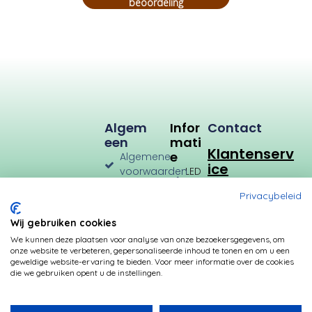
beoordeling
Algem
Infor
Contact
Een
Mati
Klantenserv
E
Algemene
ice
voorwaarden
LED
Verlichting
Verzenden
Privacybeleid
en
LED
Retourneren
Types
Wij gebruiken cookies
Privacybeleid
Verbruik
We kunnen deze plaatsen voor analyse van onze bezoekersgegevens, om
onze website te verbeteren, gepersonaliseerde inhoud te tonen en om u een
Betalingsmogelijkheden
Kleurtemperatuur
geweldige website-ervaring te bieden. Voor meer informatie over de cookies
die we gebruiken opent u de instellingen.
Transformatoren
Fittingen