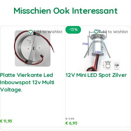
Misschien Ook Interessant
-13%
Add to Wishlist
Add to Wishlist
Platte Vierkante Led
12V Mini LED Spot Zilver
Inbouwspot 12v Multi
Voltage.
€
7,95
€
11,95
€
6,95