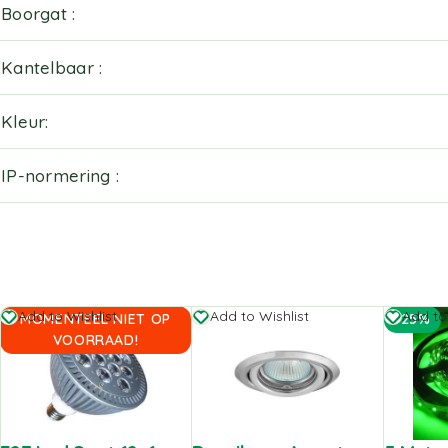
Boorgat
Kantelbaar
Kleur
IP-normering
Add to Wishlist
Add to Wishlist
Add to
MOMENTEEL NIET OP
-25%
VOORRAAD!