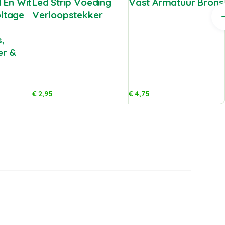
 En Wit
Led Strip Voeding
Vast Armatuur Brons
oltage
Verloopstekker
,
er &
€
2,95
€
4,75