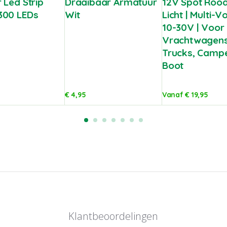
 Led Strip
Draaibaar Armatuur
12V Spot Rood
300 LEDs
Wit
Licht | Multi-V
10-30V | Voor
Vrachtwagens
Trucks, Camp
Boot
€
4,95
Vanaf
€
19,95
Klantbeoordelingen