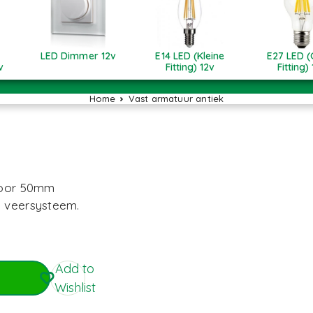
LED Dimmer 12v
E14 LED (Kleine
E27 LED (
v
Fitting) 12v
Fitting)
Home
Vast armatuur antiek
 voor 50mm
e veersysteem.
Add to
Wishlist