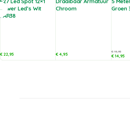
E27 Led Spot 12×1
Draaibaar Armatuur
5 Meter
Power Led’s Wit
Chroom
Groen 
PAR38
€
19,95
€
22,95
€
4,95
€
14,95