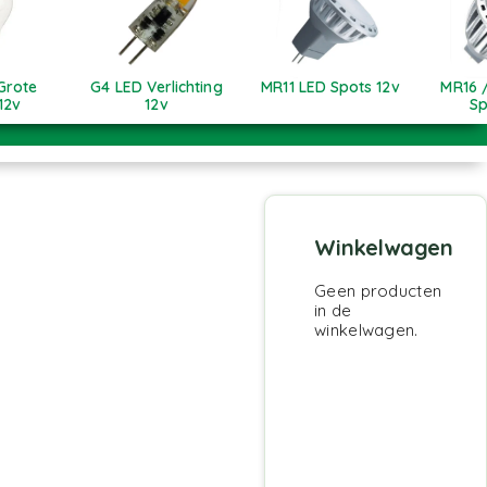
Grote
G4 LED Verlichting
MR11 LED Spots 12v
MR16 
 12v
12v
Sp
Winkelwagen
Geen producten
in de
winkelwagen.