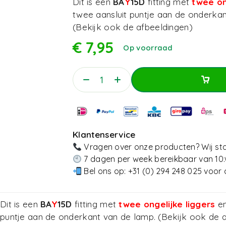
Dit is een
BA
Y
15D
fitting met
twee on
twee aansluit puntje aan de onderkan
(Bekijk ook de afbeeldingen)
€
7,95
Op voorraad
Toevoegen Aan Win
Toevoegen Aan Win
Klantenservice
Vragen over onze producten? Wij sta
7 dagen per week bereikbaar van 10:
Bel ons op:
+31 (0) 294 248 025
voor 
Dit is een
BA
Y
15D
fitting met
twee ongelijke liggers
en
puntje aan de onderkant van de lamp. (Bekijk ook de 