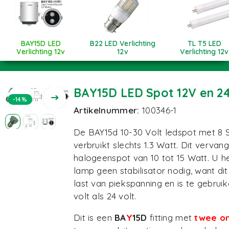
BAY15D LED
B22 LED Verlichting
TL T5 LED
Verlichting 12v
12v
Verlichting 12v
BAY15D LED Spot 12V en 2
-14%
Artikelnummer:
100346-1
De BAY15d 10-30 Volt ledspot met 8
verbruikt slechts 1.3 Watt. Dit vervan
halogeenspot van 10 tot 15 Watt. U h
lamp geen stabilisator nodig, want di
last van piekspanning en is te gebrui
volt als 24 volt.
Dit is een
BA
Y
15D
fitting met
twee on