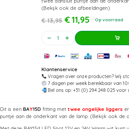
twee aansluit puntje aan de onderkan
(Bekijk ook de afbeeldingen)
€
11,95
€
13,95
Op voorraad
Toevoegen Aan Win
Toevoegen Aan Win
Klantenservice
Vragen over onze producten? Wij sta
7 dagen per week bereikbaar van 10:
Bel ons op:
+31 (0) 294 248 025
voor 
Dit is een
BA
Y
15D
fitting met
twee ongelijke liggers
en
puntje aan de onderkant van de lamp. (Bekijk ook de 
Met deze BAY15d LED Spot 12V en 24V Warm wit kunt 