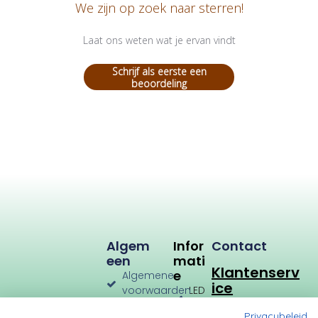
We zijn op zoek naar sterren!
Laat ons weten wat je ervan vindt
Schrijf als eerste een
beoordeling
Algem
Infor
Contact
Een
Mati
Klantenserv
E
Algemene
ice
voorwaarden
LED
Verlichting
Verzenden
Privacybeleid