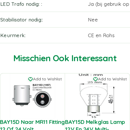
LED Trafo nodig:
Ja (bij gebruik o
Stabilisator nodig:
Nee
Keurmerk
CE en Rohs
Misschien Ook Interessant
Add to Wishlist
Add to Wishlist
BAY15D Naar MR11 Fitting
BAY15D Melkglas Lamp
12 Of 24 Volt
12V En 24V Multi-