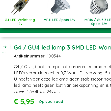
G4 LED Verlichting
MR11 LED Spots 12v
MR16 / GU5.3 L
12v
Spots 12v
G4 / GU4 led lamp 3 SMD LED War
Artikelnummer:
100344-1
G4 / GU4, boot, camper of caravan ledlamp met
LED’s verbruikt slechts 0,7 Watt. Dit vervangt 5 to
U heeft voor deze ledlamp geen stabilisator nod
led lamp heeft geen last van piekspanning en is
zowel 12volt als 24volt.
€
5,95
Op voorraad