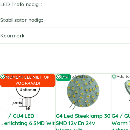
LED Trafo nodig:
Stabilisator nodig:
Keurmerk
Add to Wishlist
Add to Wishlist
Add to
MOMENTEEL NIET OP
-17%
VOORRAAD!
G4 / GU4 LED
G4 Led Steeklamp 30
G4 / G
Verlichting 6 SMD Wit
SMD 12v En 24v
Warm W