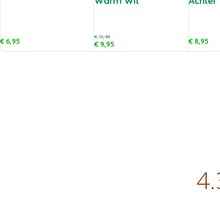
Warm Wit
Achter
€
11,95
€
6,95
€
8,95
€
9,95
4.