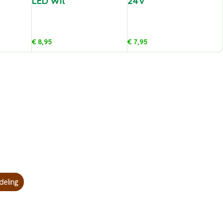
LED Wit
24V
€
8,95
€
7,95
deling