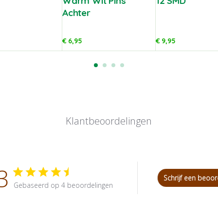
Warm Wit Pins
12 SMD
Achter
€
6,95
€
9,95
Klantbeoordelingen
3
Schrijf een beoor
Gebaseerd op 4 beoordelingen