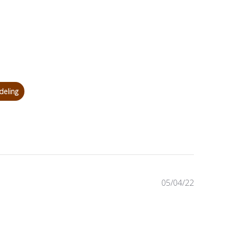
deling
P
05/04/22
u
b
l
i