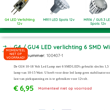
G4 LED Verlichting
MR11 LED Spots 12v
MR16 / GU5.3 L
12v
Spots 12v
G4 / GU4 LED verlichting 
MOMENTEEL
NIET OP
Artikelnummer:
100407-1
VOORRAAD!
De GU4 10-18 Volt Led Lamp met 6 SMD LED’s gebruikt slechts 1,5 
lamp van 10-15 Watt. U heeft voor deze led lamp geen stabilisator no
last van piekspanning en is te gebruiken voor 12volt.
€
6,95
Momenteel niet op voorraad