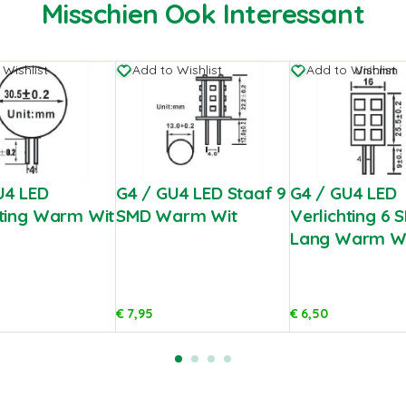
Misschien Ook Interessant
 Wishlist
Add to Wishlist
Add to Wishlist
U4 LED
G4 / GU4 LED Staaf 9
G4 / GU4 LED
hting Warm Wit
SMD Warm Wit
Verlichting 6 
Lang Warm W
€
7,95
€
6,50