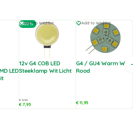
Add to Wishlist
Add to Wishlist
-20%
12v G4 COB LED
G4 / GU4 Warm Wit +
SMD LED
Steeklamp Wit Licht
Rood
it
€
9,95
€
11,95
€
7,95