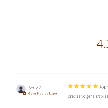
4.
top
Berry V.
Geverifieerde koper
precies volgens afspraa