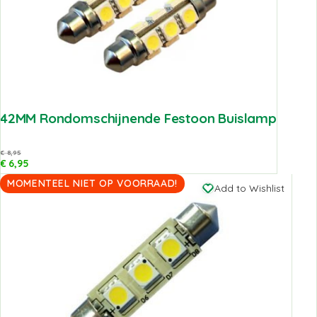
42MM Rondomschijnende Festoon Buislamp
€
8,95
€
6,95
MOMENTEEL NIET OP VOORRAAD!
Add to Wishlist