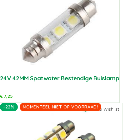
24V 42MM Spatwater Bestendige Buislamp
€
7,25
-22%
MOMENTEEL NIET OP VOORRAAD!
Add to Wishlist