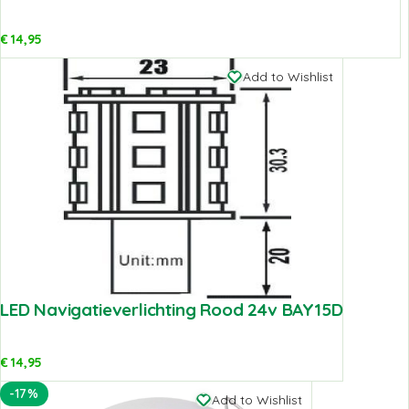
€
14,95
Add to Wishlist
LED Navigatieverlichting Rood 24v BAY15D
€
14,95
-17%
Add to Wishlist