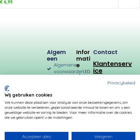
€
6,95
Algem
Infor
Contact
Een
Mati
Klantenserv
E
Algemene
ice
voorwaarden
LED
Verlichting
Verzenden
Privacybeleid
en
LED
Retourneren
Types
Wij gebruiken cookies
Privacybeleid
Verbruik
We kunnen deze plaatsen voor analyse van onze bezoekersgegevens, om
onze website te verbeteren, gepersonaliseerde inhoud te tonen en om u een
Betalingsmogelijkheden
Kleurtemperatuur
geweldige website-ervaring te bieden. Voor meer informatie over de cookies
die we gebruiken opent u de instellingen.
Transformatoren
Fittingen
Accepteer alles
Weigeren