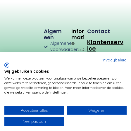
Algem
Infor
Contact
Een
Mati
Klantenserv
E
Algemene
ice
voorwaarden
LED
Verlichting
Verzenden
Privacybeleid
en
LED
Retourneren
Types
Wij gebruiken cookies
Privacybeleid
Verbruik
We kunnen deze plaatsen voor analyse van onze bezoekersgegevens, om
onze website te verbeteren, gepersonaliseerde inhoud te tonen en om u een
Betalingsmogelijkheden
Kleurtemperatuur
geweldige website-ervaring te bieden. Voor meer informatie over de cookies
die we gebruiken opent u de instellingen.
Transformatoren
Fittingen
Accepteer alles
Weigeren
Nee, pas aan