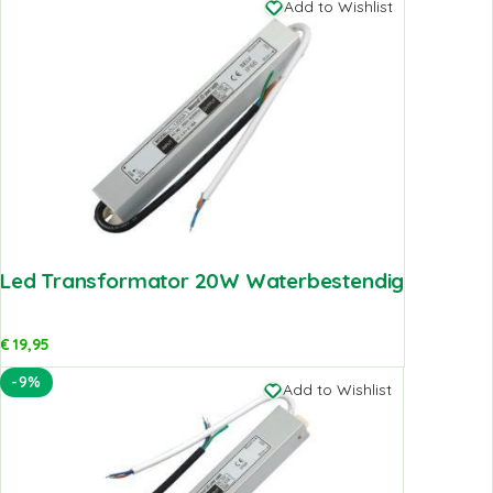
Add to Wishlist
Led Transformator 20W Waterbestendig
€
19,95
-9%
Add to Wishlist