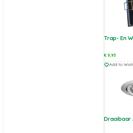
Trap- En 
€
9,95
Add to Wishl
Draaibaar