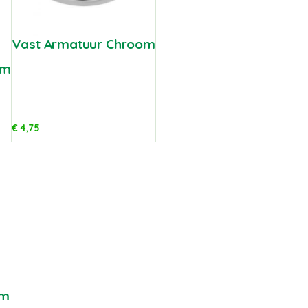
Vast Armatuur Chroom
om
€
4,75
om