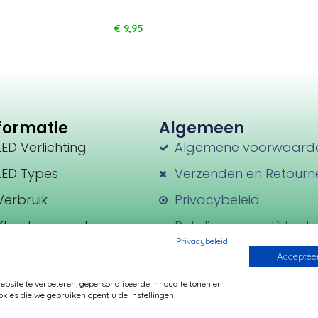
€
9,95
formatie
Algemeen
LED Verlichting
Algemene voorwaard
LED Types
Verzenden en Retourn
Verbruik
Privacybeleid
Kleurtemperatuur
Betalingsmogelijkhed
Privacybeleid
Transformatoren
Accepteer
Fittingen
site te verbeteren, gepersonaliseerde inhoud te tonen en
kies die we gebruiken opent u de instellingen.