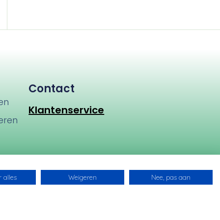
Contact
en
Klantenservice
eren
en
 alles
Weigeren
Nee, pas aan