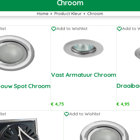
Chroom
Home
Product Kleur
Chroom
ist
Add to Wishlist
Add to W
Vast Armatuur Chroom
Draaiba
nbouw Spot Chroom
€
4,75
€
4,95
ist
Add to Wishlist