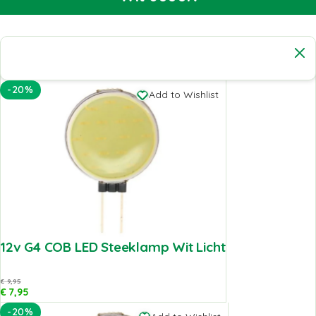
-20%
Add to Wishlist
12v G4 COB LED Steeklamp Wit Licht
€
9,95
€
7,95
-20%