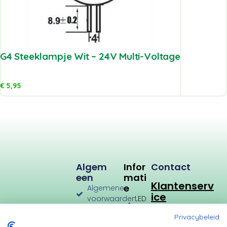
G4 Steeklampje Wit – 24V Multi-Voltage
€
5,95
Algem
Infor
Contact
Een
Mati
Klantenserv
E
Algemene
ice
voorwaarden
LED
Verlichting
Verzenden
Privacybeleid
en
LED