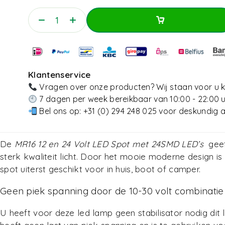
Toevoegen Aan Winkelwagen
Toevoegen Aan Winkelwagen
Klantenservice
Vragen over onze producten? Wij staan voor u k
7 dagen per week bereikbaar van 10:00 - 22:00 
Bel ons op:
+31 (0) 294 248 025
voor deskundig a
De
MR16 12 en 24 Volt LED Spot met 24SMD LED’s
geef
sterk kwaliteit licht. Door het mooie moderne design is
spot uiterst geschikt voor in huis, boot of camper.
Geen piek spanning door de 10-30 volt combinatie
U heeft voor deze led lamp geen stabilisator nodig dit