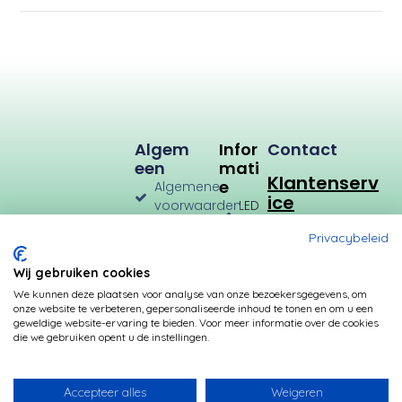
t
u
m
Algem
Infor
Contact
Een
Mati
Klantenserv
E
Algemene
ice
voorwaarden
LED
Verlichting
Verzenden
Privacybeleid
en
LED
Retourneren
Types
Wij gebruiken cookies
Privacybeleid
Verbruik
We kunnen deze plaatsen voor analyse van onze bezoekersgegevens, om
onze website te verbeteren, gepersonaliseerde inhoud te tonen en om u een
Betalingsmogelijkheden
Kleurtemperatuur
geweldige website-ervaring te bieden. Voor meer informatie over de cookies
die we gebruiken opent u de instellingen.
Transformatoren
Fittingen
Accepteer alles
Weigeren