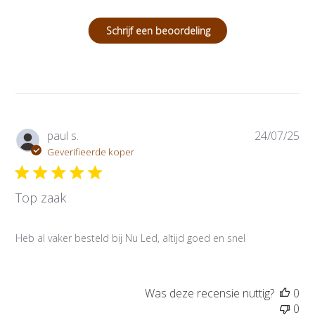
Schrijf een beoordeling
P
paul s.
24/07/25
u
Geverifieerde koper
b
l
Top zaak
i
c
a
Heb al vaker besteld bij Nu Led, altijd goed en snel
t
i
e
d
Was deze recensie nuttig?
0
a
0