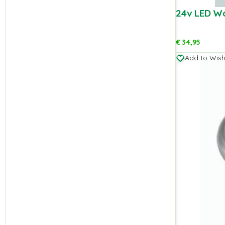
24v LED W
€
34,95
Add to Wishl