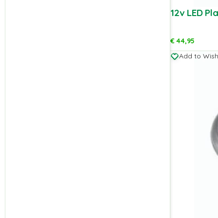
12v LED Pl
€
44,95
Add to Wishl