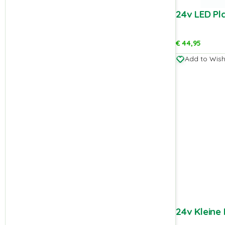
24v LED Pl
€
44,95
Add to Wishl
24v Kleine