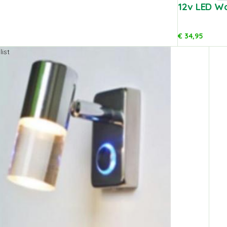
12v LED W
€
34,95
ist