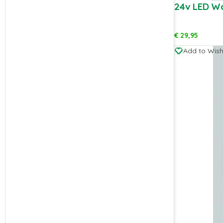
24v LED W
€
29,95
Add to Wishl