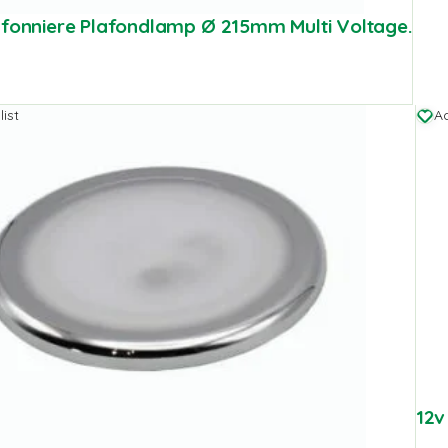
afonniere Plafondlamp Ø 215mm Multi Voltage.
ist
Ad
12v