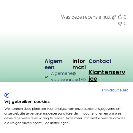
i
e
d
Was deze recensie nuttig?
0
a
0
t
u
m
Algem
Infor
Contact
Een
Mati
Klantenserv
E
Algemene
ice
voorwaarden
LED
Verlichting
Verzenden
Privacybeleid
en
LED
Retourneren
Types
Wij gebruiken cookies
Privacybeleid
Verbruik
We kunnen deze plaatsen voor analyse van onze bezoekersgegevens, om
onze website te verbeteren, gepersonaliseerde inhoud te tonen en om u een
Betalingsmogelijkheden
Kleurtemperatuur
geweldige website-ervaring te bieden. Voor meer informatie over de cookies
die we gebruiken opent u de instellingen.
Transformatoren