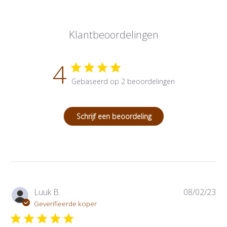
Klantbeoordelingen
4
Gebaseerd op 2 beoordelingen
Schrijf een beoordeling
P
Luuk B.
08/02/23
u
Geverifieerde koper
b
l