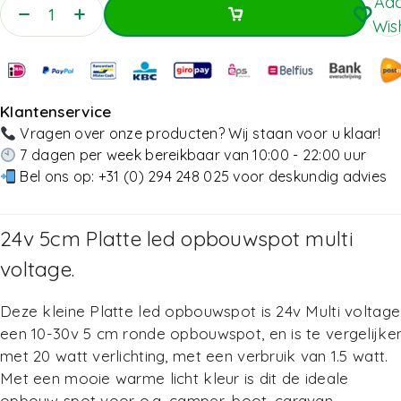
Add
Wish
Toevoegen Aan Winkelwagen
Toevoegen Aan Winkelwagen
Klantenservice
Vragen over onze producten? Wij staan voor u klaar!
7 dagen per week bereikbaar van 10:00 - 22:00 uur
Bel ons op:
+31 (0) 294 248 025
voor deskundig advies
24v 5cm Platte led opbouwspot multi
voltage.
Deze kleine Platte led opbouwspot is 24v Multi voltage
een 10-30v 5 cm ronde opbouwspot, en is te vergelijke
met 20 watt verlichting, met een verbruik van 1.5 watt.
Met een mooie warme licht kleur is dit de ideale
opbouw spot voor o.a. camper, boot, caravan,