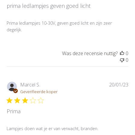
prima ledlampjes geven goed licht
i
c
a
Prima ledlampjes 10-30V, geven goed licht en zijn zeer
t
degelijk.
i
e
d
a
Was deze recensie nuttig?
0
t
0
u
m
P
Marcel S.
20/01/23
u
Geverifieerde koper
b
l
Prima
i
c
a
Lampjes doen wat je er van verwacht, branden.
t