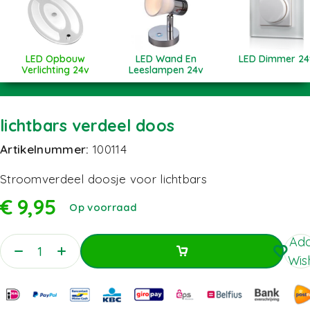
LED Opbouw
LED Wand En
LED Dimmer 24
Verlichting 24v
Leeslampen 24v
lichtbars verdeel doos
Artikelnummer:
100114
Stroomverdeel doosje voor lichtbars
€
9,95
Op voorraad
Add
Wish
Toevoegen Aan Winkelwagen
Toevoegen Aan Winkelwagen