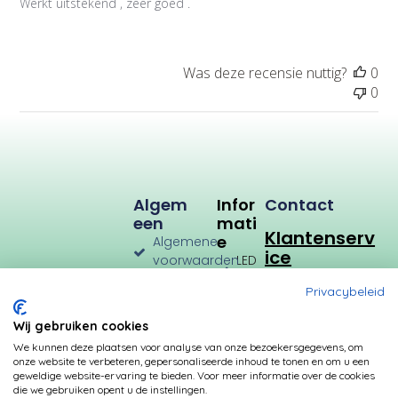
Werkt uitstekend , zeer goed .
t
i
e
d
Was deze recensie nuttig?
0
a
0
t
u
m
Algem
Infor
Contact
Een
Mati
Klantenserv
E
Algemene
ice
voorwaarden
LED
Verlichting
Verzenden
Privacybeleid
en
LED
Retourneren
Types
Wij gebruiken cookies
Privacybeleid
Verbruik
We kunnen deze plaatsen voor analyse van onze bezoekersgegevens, om
onze website te verbeteren, gepersonaliseerde inhoud te tonen en om u een
Betalingsmogelijkheden
Kleurtemperatuur
geweldige website-ervaring te bieden. Voor meer informatie over de cookies
die we gebruiken opent u de instellingen.