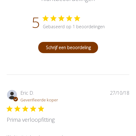
5
Gebaseerd op 1 beoordelingen
Schrijf een beoordeling
P
Eric D.
27/10/18
u
Geverifieerde koper
b
l
Prima verloopfitting
i
c
a